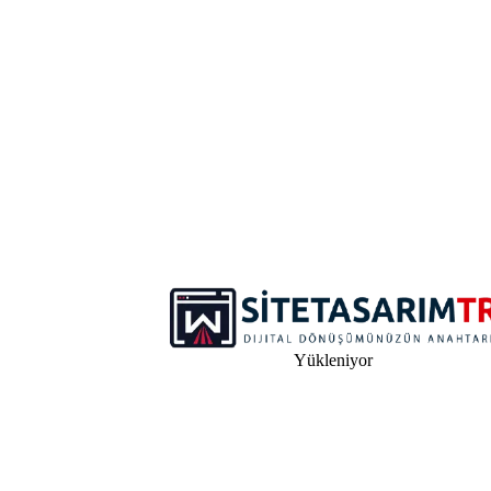
Uzman ekibimizle çalışarak dijital başarı hikayemize katılın. Hemen
bir teklif alın!
İletişime Geçin & Başlayın
Site Tasarım TR: Modern, hızlı ve etkili web siteleri tasarlıyoruz.
İşinizi dijital dünyaya taşıyın!
Hızlı Bağlantılar
Anasayfa
Hizmetler
Referanslar
Fiyatlandırma
Yükleniyor
İletişim
İletişime Geçin
info@sitetasarimtr.com