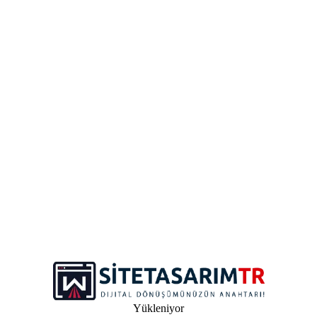
Telefon & WhatsApp
+90 531 470 6657
(Pazartesi - Cuma, 10:00 - 19:00)
WhatsApp'tan Mesaj At
E-posta
info@sitetasarimtr.com
Bizi Takip Edin (Yeni)
Site Tasarım TR: Modern, hızlı ve etkili web siteleri tasarlıyoruz.
İşinizi dijital dünyaya taşıyın!
Hızlı Bağlantılar
Yükleniyor
Anasayfa