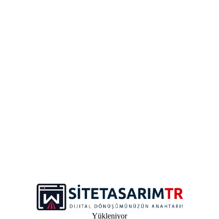
Özel Tasarım Elementleri
Gelişmiş SEO & Analitik
6 Ay Destek & Güncelleme
İleri PWA ve Optimizasyon
Teklif Alın
Fiyatlar proje kapsamına göre değişebilir. Özel teklif için iletişime
geçin.
Sıkça Sorulan Sorular
Fiyatlar KDV dahil mi?
Evet, belirtilen fiyatlara KDV dahildir.
Ödeme seçenekleri neler?
Peşin, taksitli veya proje ilerlemesine göre ödeme seçenekleri
sunuyoruz.
Ek özellikler için ekstra ücret var mı?
Yükleniyor