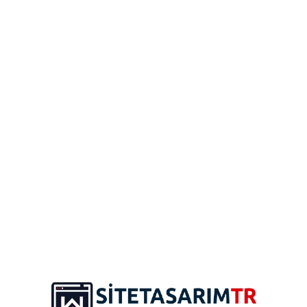
e tercih edilir.
ur. Site Tasarım TR olarak Node.js ile yüksek performanslı web uygulama